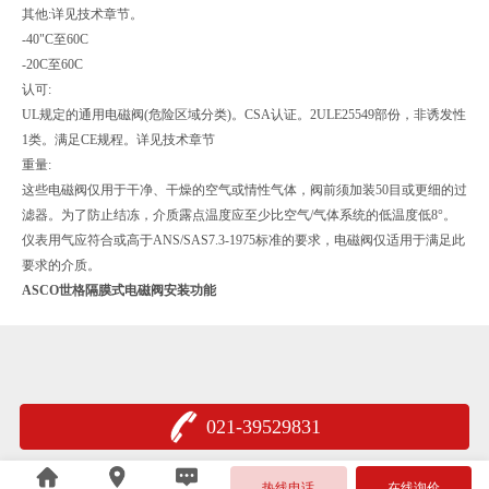
其他:详见技术章节。
-40"C至60C
-20C至60C
认可:
UL规定的通用电磁阀(危险区域分类)。CSA认证。2ULE25549部份，非诱发性
1类。满足CE规程。详见技术章节
重量:
这些电磁阀仅用于干净、干燥的空气或情性气体，阀前须加装50目或更细的过
滤器。为了防止结冻，介质露点温度应至少比空气/气体系统的低温度低8°。
仪表用气应符合或高于ANS/SAS7.3-1975标准的要求，电磁阀仅适用于满足此
要求的介质。
ASCO世格隔膜式电磁阀安装功能
021-39529831
沪公网安备 31011402005376号
热线电话
在线询价