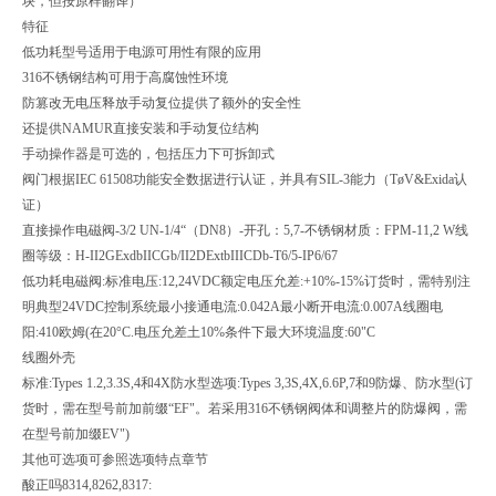
块，但按原样翻译）
特征
低功耗型号适用于电源可用性有限的应用
316不锈钢结构可用于高腐蚀性环境
防篡改无电压释放手动复位提供了额外的安全性
还提供NAMUR直接安装和手动复位结构
手动操作器是可选的，包括压力下可拆卸式
阀门根据IEC 61508功能安全数据进行认证，并具有SIL-3能力（TøV&Exida认
证）
直接操作电磁阀-3/2 UN-1/4“（DN8）-开孔：5,7-不锈钢材质：FPM-11,2 W线
圈等级：H-II2GExdbIICGb/II2DExtbIIICDb-T6/5-IP6/67
低功耗电磁阀:标准电压:12,24VDC额定电压允差:+10%-15%订货时，需特别注
明典型24VDC控制系统最小接通电流:0.042A最小断开电流:0.007A线圈电
阳:410欧姆(在20°C.电压允差土10%条件下最大环境温度:60"C
线圈外壳
标准:Types 1.2,3.3S,4和4X防水型选项:Types 3,3S,4X,6.6P,7和9防爆、防水型(订
货时，需在型号前加前缀“EF"。若采用316不锈钢阀体和调整片的防爆阀，需
在型号前加缀EV")
其他可选项可参照选项特点章节
酸正吗8314,8262,8317: