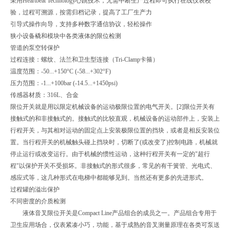
采用Heartbeat Technology心跳技术，无需中断生产过程即可执行在线仪表校
验，过程可溯源，按需归档记录，提高了工厂生产力
引导式操作向导，支持多种数字通信协议，轻松操作
狭小设备橇和模块中各类液体的限位检测
管道的泵空转保护
过程连接：螺纹、法兰和卫生型连接（Tri-Clamp卡箍）
温度范围：-50...+150°C (-58...+302°F)
压力范围：-1...+100bar (-14.5...+1450psi)
传感器材质：316L、合金
限位开关就是用以限定机械设备的运动极限位置的电气开关。[2]限位开关有
接触式的和非接触式的。接触式的比较直观，机械设备的运动部件上，安装上
行程开关，与其相对运动的固定点上安装极限位置的挡块，或者是相反安装位
置。当行程开关的机械触头碰上挡块时，切断了(或改变了)控制电路，机械就
停止运行或改变运行。由于机械的惯性运动，这种行程开关有一定的"超行
程"以保护开关不受损坏。非接触式的形式很多，常见的有干簧管、光电式、
感应式等，这几种形式在电梯中都能够见到。当然还有更多的先进形式。
过程罐的溢出保护
不同密度的介质检测
液体音叉限位开关是Compact Line产品组合的成员之一。产品组合专用于
卫生应用场合，仪表紧凑小巧，功能，基于成熟的音叉测量原理在各类可泵送