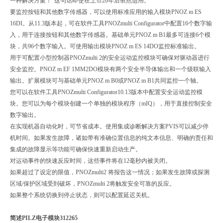
一种解决方案！"这句话即使在上市20年后依然适用。
要监控按钮和其他数字传感器，可以使用标准应用的输入模块PNOZ m ES
16DI。从11.3版本起，可在软件工具PNOZmulti Configurator中配置16个数字输
入，用于连接按钮和其他数字传感器。基础单元PNOZ m B1最多可连接6个模
块，共96个数字输入。可使用输出模块PNOZ m ES 14DO监控标准输出。
用于可配置小型控制器PNOZmulti 2的安全运动监控模块可确保对驱动器进行
安全监控。PNOZ m EF 1MM2DO模块有两个安全半导体输出和一个级联输入
输出。扩展模块可与基础单元PNOZ m B0或PNOZ m B1共同监控一个轴。
您可以在软件工具PNOZmulti Configurator10.13版本中配置安全运动监控模
块。您可以为每个模块创建一个单独的模块程序（mIQ），用于直接控制安全
数字输出。
在实现机器自动化时，可节省成本。使用集成诊断解决方案PVIS可以减少停
机时间。如果发生故障，诸如带有准确位置信息的纯文本信息、明确的责任和
集成的故障显示等功能可确保快速重新启动生产。
对运动事件的快速反应时间，这些事件将在12毫秒内被关闭。
如果超过了设定的限值，PNOZmulti2 将报告这一情况；如果发生故障或探测
区域/保护区域受到破坏，PNOZmulti 2将触发安全可靠的反应。
如果整个系统切换到停止状态，则可以配置延迟关机。
简述PILZ电子模块312265