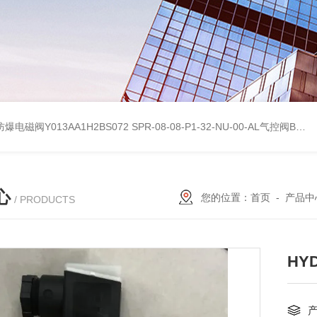
防爆电磁阀Y013AA1H2BS072
SPR-08-08-P1-32-NU-00-AL气控阀BIFOLD百弗参考数据
心
您的位置：
首页
-
产品中
/ PRODUCTS
HY