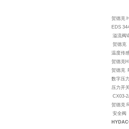
贺德克 HD
EDS 344
溢流阀\DB
贺德克 KH
温度传感器
贺德克HDA
贺德克 RV
数字压力显
压力开关ED
CX03-2
贺德克 RV
安全阀 H
HYDA