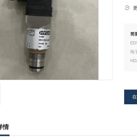
简
ED
电子
HD
HDA
ER
详情