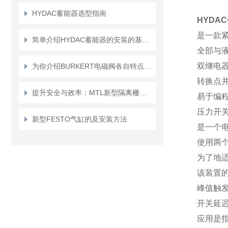
HYDAC蓄能器选型指南
HYDA
是一款
简单介绍HYDAC蓄能器的安装的基本要求
全部与
双继电器
为你介绍BURKERT电磁阀各自特点和选择
转换点
提升安全与效率：MTL新型隔离栅的应用前景
易于编程
压力开
新型FESTO气缸的及安装方法
是一个
使用两
为了地
该装置
峰值触
开关延迟
应用是