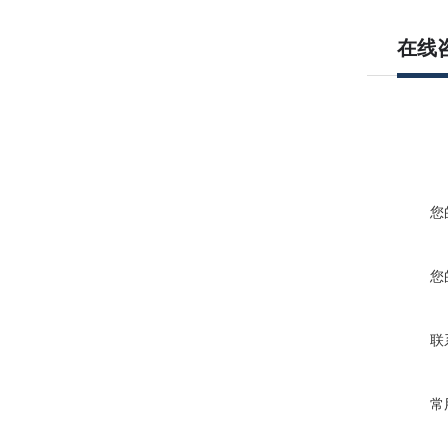
在线
您
您
联
常