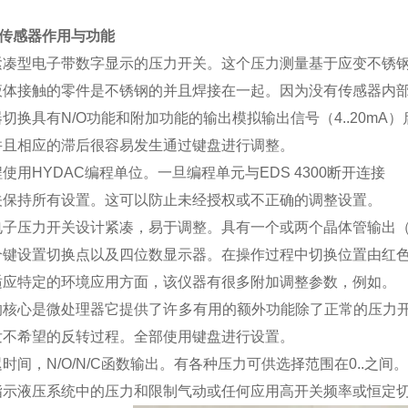
C传感器作用与功能
紧凑型电子带数字显示的压力开关。这个压力测量基于应变不锈
液体接触的零件是不锈钢的并且焊接在一起。因为没有传感器内
切换具有N/O功能和附加功能的输出模拟输出信号（4..20m
并且相应的滞后很容易发生通过键盘进行调整。
使用HYDAC编程单位。一旦编程单元与EDS 4300断开连接
关保持所有设置。这可以防止未经授权或不正确的调整设置。
电子压力开关设计紧凑，易于调整。具有一个或两个晶体管输出（P
个键设置切换点以及四位数显示器。在操作过程中切换位置由红
适应特定的环境应用方面，该仪器有很多附加调整参数，例如。
的核心是微处理器它提供了许多有用的额外功能除了正常的压力
发不希望的反转过程。全部使用键盘进行设置。
时间，N/O/N/C函数输出。有各种压力可供选择范围在0..之间。
指示液压系统中的压力和限制气动或任何应用高开关频率或恒定