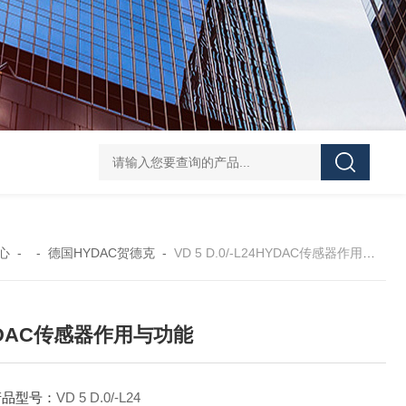
CXHAXANSUN单向阀安装与维护
R900432915 Z2S
心
- -
德国HYDAC贺德克
-
VD 5 D.0/-L24HYDAC传感器作用与功能
DAC传感器作用与功能
产品型号：
VD 5 D.0/-L24