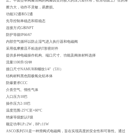
止。平面型单阀瓣滑阀的阀瓣因受到较大的压力差作用，在滑动面上产生的摩
擦力大，动作不灵敏，易磨损。
功能3/2通和5/2通
先导控制单稳态和双稳态
连接方式G和NPT
防护等级IP66/67
内部空气循环以防止湿气进入执行器和电磁阀
采用低摩擦且不粘连的T形密封件
提供多种电磁操作机构、端口尺寸、功能及阀体材料选择
流量1100升/分钟
接口尺寸NAMUR和螺纹1/4"（531）
结构材料黑色阳极氧化铝本体
防爆要求CCC
介质空气、惰性气体
入口压力10巴
操作压力2-10巴
温度范围-25°C至+60°C
绝缘等级默认F级
额定功率LP≤2W，BP≤11W
ASCO系列531是一种滑阀式电磁阀，旨在实现高度的安全性和可靠性。通过