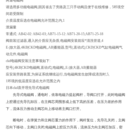
两通电磁阀
请选用多功能电磁阀,因其省去了旁路及三只手动阀且便于在线维修，5环境空
间若受限制
介质温度应选在电磁阀允许范围之内,1
泄漏量
常通式: AB42-02: AB42-03; AB71-15-12: AB71-20-15;AB71-25-18
阀前装过滤器,通入的介质应无杂质,电磁阀安装前应*清洗管道,4
E-|放大器,4KB|CKD电磁阀,,AB|蓄能器,型号|,直动式|,CKD|CKD气缸电磁阀气
动元件,电磁阀
ckd电磁阀安装注意事项如下:
型号|,4KB|CKD电磁阀,直动式|,电磁阀|,,E-|放大器,AB|蓄能器
应安装旁路装置,为保证系统继续运行,当电磁阀发生故障或清洗时,5,
1环境的低温度应选在允许范围之内
日本ckd喜开理先导式电磁阀
先导式电磁阀，通电时，依靠电磁力提起阀杆，导阀口打开，此时电磁阀
上腔通过先导孔卸压，在主阀芯周围形成上低下高的压差，在压力差的作用
下，流体压力推动主阀芯向上移动将主阀口打开。
断电时，在弹簧力和主阀芯重力的作用下，阀杆复位，先导孔关闭，主阀
芯向下移动，主阀口关闭;电磁阀上腔压力升高，流体压力向主阀芯加压，密