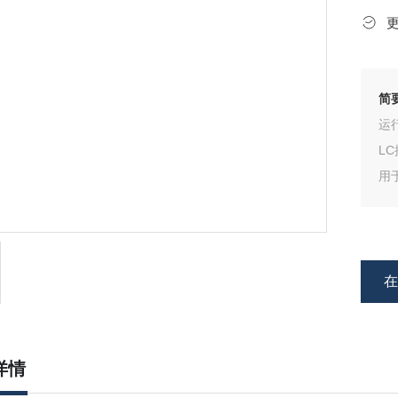
简
运行
L
用
动
本
详情