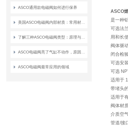
ASCO通用款电磁阀如何进行保养
ASCO
是一种
美国ASCO电磁阀内部材质：常用材料和特点详解
可选法
用和长
了解三种ASCO电磁阀类型：原理与应用解析
阀体驱
ASCO电磁阀亮了气缸不动作，原因究竟是什么
闭合检
可选安
ASCO电磁阀最常应用的领域
可选 N
适用于 
带堵头的
适用于
阀体材
介质空
管道/接口大