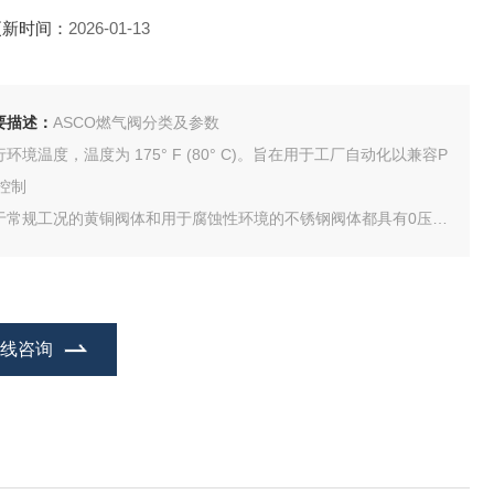
更新时间：
2026-01-13
要描述：
ASCO燃气阀分类及参数
环境温度，温度为 175° F (80° C)。旨在用于工厂自动化以兼容P
C控制
于常规工况的黄铜阀体和用于腐蚀性环境的不锈钢阀体都具有0压启
版本
质安全型号仅设计安装使用于本安工况或带安全栅的NIFW 区域内
在线咨询