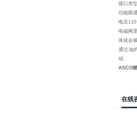
接口类型
功能两通 
电压110 
电磁阀
体就会
通过油
动。
ASCO
在线