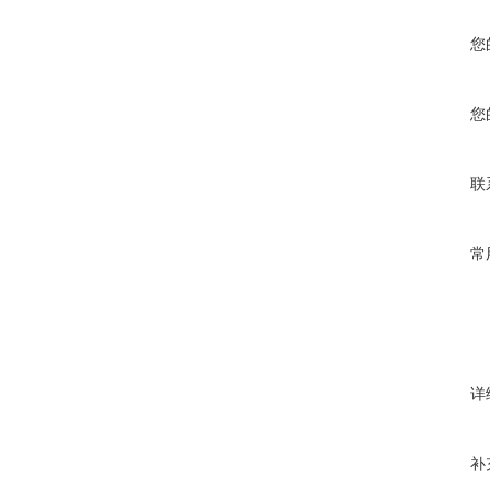
您
您
联
常
详
补