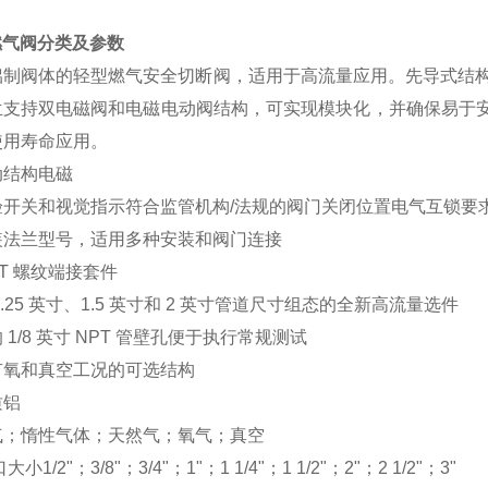
燃气阀分类及参数
铝制阀体的轻型燃气安全切断阀，适用于高流量应用。先导式结
兰支持双电磁阀和电磁电动阀结构，可实现模块化，并确保易于安
使用寿命应用。
动结构电磁
验开关和视觉指示符合监管机构/法规的阀门关闭位置电气互锁要
装法兰型号，适用多种安装和阀门连接
PT 螺纹端接套件
1.25 英寸、1.5 英寸和 2 英寸管道尺寸组态的全新高流量选件
 1/8 英寸 NPT 管壁孔便于执行常规测试
有氧和真空工况的可选结构
质铝
气；惰性气体；天然气；氧气；真空
小1/2"；3/8"；3/4"；1"；1 1/4"；1 1/2"；2"；2 1/2"；3"