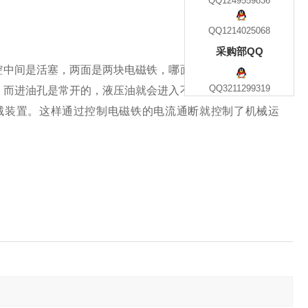
QQ1249559836
QQ1214025068
采购部QQ
腔中间是活塞，两面是两块电磁铁，哪面的磁铁线圈通电阀
QQ3211299319
，而进油孔是常开的，液压油就会进入不同的排油管，然后
械装置。这样通过控制电磁铁的电流通断就控制了机械运