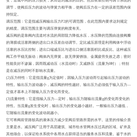
变，造成不同的压力损失，从而达到减压的目的。然后依靠控制与调节系统的
调节，使阀后压力的波动与弹簧力相平衡，使阀后压力在一定的误差范围内保
持恒定。
调压范围：它是指减压阀输出压力P2的可调范围，在此范围内要求达到规定
的精度。调压范围主要与调压弹簧的刚度有关。
减压阀的是靠阀内流道对水流的局部阻力降低水压，水压降的范围由连接阀瓣
的薄膜或活塞两侧的进出口水压差自动调节。定比减压原理是利用阀体中浮动
活塞的水压比控制，进出口端减压比与进出口侧活塞面积比成反比。这种减压
阀工作平稳无振动；阀体内无弹簧，故无弹簧锈蚀、金属疲劳失效之虑；密封
性能良好不渗漏，因而既减动压（水流动时）又减静压（流量为0时）；特别
是在减压的同时不影响水流量。
(2)压力特性：它是指流量g为定值时，因输入压力波动而引起输出压力波动的
特性。输出压力波动越小，减压阀的特性越好。输出压力必须低于输入压力—
定值才基本上不随输入压力变化而变化。
(3)流量特性：它是指输入压力—定时，输出压力随输出流量g的变化而变化的
持性。当流量g发生变化时，输出压力的变化越小越好。一般输出压力越低，
它随输出流量的变化波动就越小。
它可将阀前管路较高的液体压力减少至阀后管路所需的水平。这里的传输介质
主要是水。减压阀广泛用于高层建筑、城市给水管网水压过高的区域、矿井及
其他场合，以保证给水系统中各用水点获得适当的服务水压和流量。鉴于水的