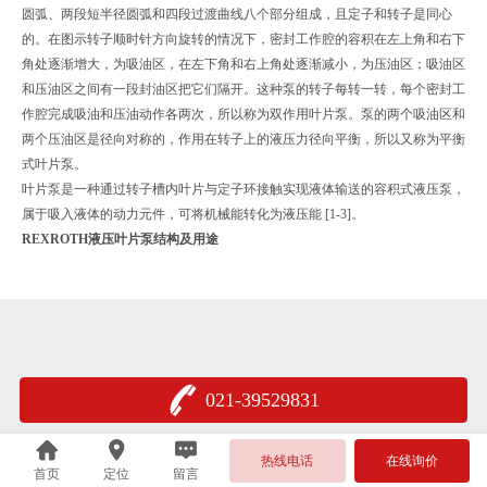
圆弧、两段短半径圆弧和四段过渡曲线八个部分组成，且定子和转子是同心
的。在图示转子顺时针方向旋转的情况下，密封工作腔的容积在左上角和右下
角处逐渐增大，为吸油区，在左下角和右上角处逐渐减小，为压油区；吸油区
和压油区之间有一段封油区把它们隔开。这种泵的转子每转一转，每个密封工
作腔完成吸油和压油动作各两次，所以称为双作用叶片泵。泵的两个吸油区和
两个压油区是径向对称的，作用在转子上的液压力径向平衡，所以又称为平衡
式叶片泵。
叶片泵是一种通过转子槽内叶片与定子环接触实现液体输送的容积式液压泵，
属于吸入液体的动力元件，可将机械能转化为液压能 [1-3]。
REXROTH液压叶片泵结构及用途
021-39529831
沪公网安备 31011402005376号
热线电话
在线询价
首页
定位
留言