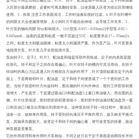
盘与定子用定位销正确定位，叶片、转子、配油盘都不得装反，定子内表面吸
入区部分最易磨损，必要时可将其翻转安装，以使原吸入区变为排出区而继续
使用。3．拆装 注意工作表面清洁，工作时油液应很好过滤。4. 叶片在叶槽中
的间隙太大会使漏泄增加，太小则叶片不能自由伸缩，会导致工作失常。5．
叶片泵的轴向间隙 对ηv影响很大。1)小型泵-0.015～0.03mm2)中型泵-0.02～
0.045mm6．油液的温度和粘度 一般不宜超过55℃，粘度要求在17～37mm2/s
之间。粘度太大则吸油困难；粘度太小则漏泄严重。作为泵产品，叶片泵更多
地指滑片泵。叶片泵几乎全部指滑片泵。
泵由转子1、定子2、叶片3、配油盘和端盖等部件所组成。定子的内表面是圆
柱形孔。转子和定子之间存在着偏心。叶片在转子的槽内可灵活滑动，在转子
转动时的离心力以及通入叶片根部压力油的作用下，叶片顶部贴紧在定子内表
面上，于是两相邻叶片、配油盘、定子和转子间便形成了一个个密封的工作
腔。当转子按逆时针方向旋转时，图右侧的叶片向外伸出，密封工作腔容积逐
渐增大，产生真空，于是通过吸油口6和配油盘5上窗口将油吸入。而在图的左
侧。叶片往里缩进，密封腔的容积逐渐缩小，密封腔中的油液经配油盘另一窗
口和压油口1被压出而输出到系统中去。这种泵在转子转一转过程中，吸油压
油各一次，故称单作用泵。转子受到径向液压不平衡作用力，故又称非平衡式
泵，其轴承负载较大。改变定子和转子间的偏心量，便可改变泵的排量，故这
种泵都是变量泵。
它的作用原理和单作用叶片泵相似，不同之处只在于定子表面是由两段长半径