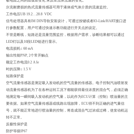
敏电阻之间的阻值差变化 来反应流体流速的变化。
尔克耐磨损的热式流量传感器可用于液体或气体介质的流速监控。
工作电压UB 19.2…28.8 VDC
信号处理器具有IM DIN导轨安装设计，可通过按键或者IO-Link/HART接口进
行参数配置，用户可通过快速示教功能进行开关点的设定。
不管是断线，短路还是流量范围监控，根据用户需求，诊断结果都可以通过
LED灯以及10段LED链进行显示。
电流损耗≤ 60 mA
输出性能PNP, 2个常开触点
额定工作电流0.2 A Ie
时的压降≤ 1.5 V
短路保护是
空气流量传感器是测定吸入发动机的空气流量的传感器。电子控制汽油喷射发
动流量传感器机为了在各种运转工况下都能获得最佳浓度的混合气，必须正确
地测定每一瞬间吸入发动机的空气量，以此作为ECU计算（控制）喷油量的主
要依据。如果空气流量传感器或线路出现故障，ECU得不到正确的进气量信
号，就不能正常地进行喷油量的控制，将造成混合气过浓或过稀，使发动机运
转不正常。
反极性保护是
防护等级IP67