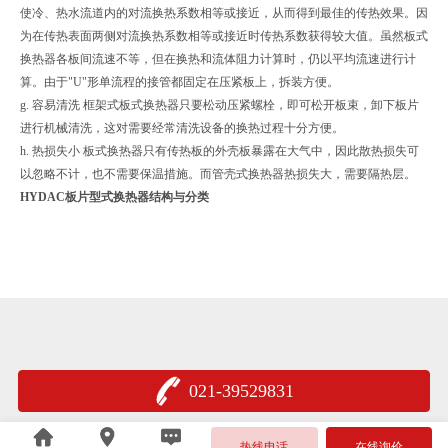
使冷、热水流道内的对流换热系数相等或接近，从而得到最佳的传热效果。因
为在传热表面两侧对流换热系数相等或接近时传热系数获得较大值。虽然板式
换热器各板间流速不等，但在换热和流体阻力计算时，仍以平均流速进行计
算。由于"U"形单流程的接管都固定在压紧板上，拆装方便。
g. 容易清洗 框架式板式换热器只要松动压紧螺栓，即可松开板束，卸下板片
进行机械清洗，这对需要经常清洗设备的换热过程十分方便。
h. 热损失小 板式换热器只有传热板的外壳板暴露在大气中，因此散热损失可
以忽略不计，也不需要保温措施。而管壳式换热器热损失大，需要隔热层。
HYDAC板片型式换热器结构与分类
021-39529831
沪公网安备 31011402005376号
热线电话
在线询价