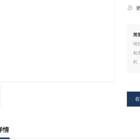
简
维
检
耗
F
以
详情