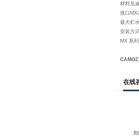
材料
见
接口
MX2:
最大贮
安装方
MX 系
CAMO
在线
您