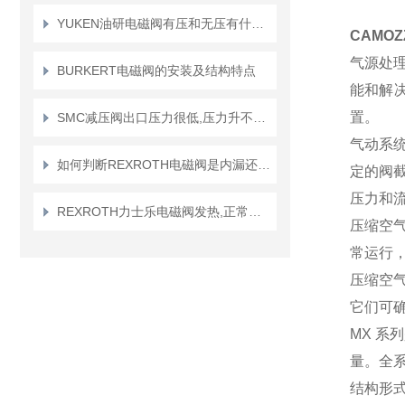
YUKEN油研电磁阀有压和无压有什么区别
CAMO
气源处
BURKERT电磁阀的安装及结构特点
能和解
置。
SMC减压阀出口压力很低,压力升不起来问题的探讨
气动系
如何判断REXROTH电磁阀是内漏还是外漏?
定的阀
压力和
REXROTH力士乐电磁阀发热,正常现象还是故障信号？
压缩空
常运行
压缩空
它们可
MX 
量。全
结构形