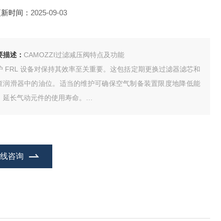
更新时间：
2025-09-03
要描述：
CAMOZZI过滤减压阀特点及功能
护 FRL 设备对保持其效率至关重要。这包括定期更换过滤器滤芯和
查润滑器中的油位。适当的维护可确保空气制备装置限度地降低能
，延长气动元件的使用寿命。
RL 装置可用于各种工业领域，以优化气动工具的性能和使用寿命。
下是几个应用实例：
在线咨询