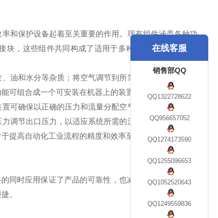
效率和保护设备起着至关重要的作用。现有组件涵盖各种功
在线客服
接块，这些组件共同构成了适用于多种应用的气源处理装
销售部QQ
尘、油和水分等杂质；将空气调节到所需的压力值；使用特
功能可组合成一个可安装在机器上的装置。
QQ1322728622
装置可确保以正确的压力和流量分配空气。减压器专门调节
QQ956657052
压力调节出口压力，以适应系统所需的流量变化。可确保正
对于提高自动化工业流程的精度和效率至关重要。
QQ1274173590
。
QQ1255096653
料的同时应用保证了产品的可靠性，也减轻了产品本身的重
QQ1052520643
便捷。
QQ1249559836