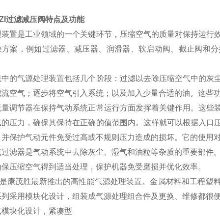
ZZI过滤减压阀特点及功能
理装置是工业领域的一个关键环节，压缩空气的质量对保持运行
决方案，例如过滤器、减压器、润滑器、软启动阀、截止阀和分
统中的气源处理装置包括几个阶段：过滤以去除压缩空气中的灰
截流空气；逐步将空气引入系统；以及加入少量合适的油。这些
流量调节器在保持气动系统正常运行方面发挥着关键作用。这些
气的压力，确保其保持在正确的值范围内。这样就可以根据入口
，并保护气动元件免受过高或不规则压力造成的损坏。它的使用
气过滤器是气动系统中去除灰尘、湿气和油粒等杂质的重要部件
确保压缩空气得到适当处理，保护机器免受磨损并优化效率。
系列是康茂胜最新推出的高性能气源处理装置。金属材料和工程塑
系列采用模块化设计，组装成气源处理组合件及更换、维修都很
式
模块化设计，紧凑型