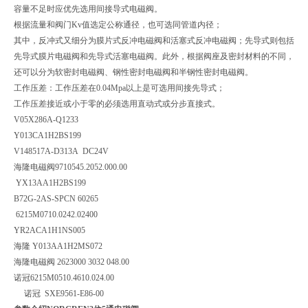
容量不足时应优先选用间接导式电磁阀。
根据流量和阀门Kv值选定公称通径，也可选同管道内径；
其中，反冲式又细分为膜片式反冲电磁阀和活塞式反冲电磁阀；先导式则包括
先导式膜片电磁阀和先导式活塞电磁阀。此外，根据阀座及密封材料的不同，
还可以分为软密封电磁阀、钢性密封电磁阀和半钢性密封电磁阀。
工作压差：工作压差在0.04Mpa以上是可选用间接先导式；
工作压差接近或小于零的必须选用直动式或分步直接式。
V05X286A-Q1233
Y013CA1H2BS199
V148517A-D313A DC24V
海隆电磁阀9710545.2052.000.00
YX13AA1H2BS199
B72G-2AS-SPCN 60265
6215M0710.0242.02400
YR2ACA1H1NS005
海隆 Y013AA1H2MS072
海隆电磁阀 2623000 3032 048.00
诺冠6215M0510.4610.024.00
诺冠 SXE9561-E86-00