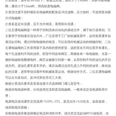
介质粘度，通常在50cSt以下。若超过此值，通径大于15mm时，用多功能电磁
阀；通径小于15mm时，用高粘度电磁阀。
介质清洁度不高时都应在电磁阀前配装反冲过滤阀，压力低时，可选用直动膜
片式电磁阀；
介质若是定向流通，且不允许倒流，需用双向流通；
二位五通电磁阀是一种用于控制流体自动化的基础元件，属于执行器类别。它
主要用于控制液压流动方向，广泛应用于工厂的机械装置中，这些装置通常由
液压缸控制。通过控制电磁铁的电流，可以实现对机械运动的精确控制。二位
五通电磁阀的工作原理基于其内部的密闭腔室，该腔室在不同位置开有通孔，
每个孔连接到不同的油管。腔室中间设有阀芯，两侧各有一块电磁铁。当某一
侧的电磁铁线圈通电时，阀芯会被吸引到那一侧，从而控制不同排油孔的开启
或关闭。进油孔通常是常开的，液压油通过这些孔进入不同的排油管，推动油
缸的活塞，进而带动活塞杆和机械装置运动。根据动作方式，二位五通电磁阀
可以分为直动式、反冲式和先导式三大类。
根据介质流向要求及管道连接方式选择阀门通口及型号；
根据供电电源种类，分别选用交流和直流电磁阀。一般来说交流电源取用方
便；
电源电压波动通常交流选用+%10%.-15%，直流允许±%10左右，如若超差，
须采取稳压措施；
应根据电源容量选择额定电流和消耗功率。须注意交流起动时VA值较高，在