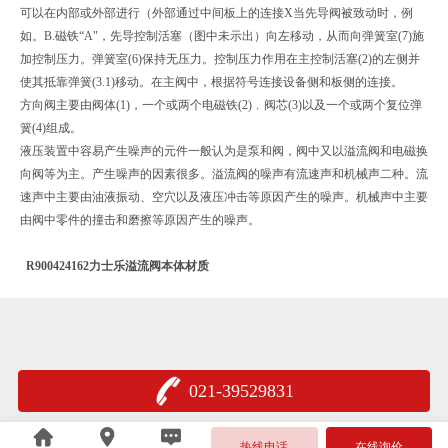
可以在内部或外部进行（外部通过中间板上的连接X当先导阀被致动时，例
如。B.磁铁“A"，先导控制活塞（图中未示出）向左移动，从而向弹簧室(7)施
加控制压力。弹簧室(6)保持无压力。控制压力作用在主控制活塞(2)的左侧并
使其抵靠弹簧(3.1)移动。在主阀中，根据符号连接设备侧和板侧的连接。
方向阀主要由阀体(1)，一个或两个电磁铁(2)﹐阀芯(3)以及一个或两个复位弹
簧(4)组成。
液压装置中容易产生噪声的元件一般认为是泵和阀，阀中又以溢流阀和电磁换
向阀等为主。产生噪声的因素很多。溢流阀的噪声有流速声和机械声二种。流
速声中主要由油液振动、空穴以及液压冲击等原因产生的噪声。机械声中主要
由阀中零件的撞击和磨擦等原因产生的噪声。
R900424162力士乐溢流阀本体材质
021-39529831
沪公网安备 31011402005376号
热线电话
在线询价