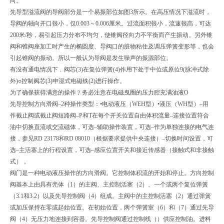
向。
先导型溢流阀的导阀部分是一个易振部位如图3所示。在高压情况下溢流时，
导阀的轴向开口很小，仅0.003～0.006厘米。过流面积很小，流速很高，可达
200米/秒，易引起压力分布不均匀，使锥阀径向力不平衡而产生振动。另外锥
阀和锥阀座加工时产生的椭圆度、导阀口的脏物粘住及调压弹簧变形等，也会
引起锥阀的振动。所以一般认为导阀是发生噪声的振源部位。
有没有通电情况下﹐阀芯(3)在复位弹簧(4)作用下处于中位或原位9(脉冲式除
外)○控制阀芯(3)申湿式电磁铁(2)进行操作。
为了确保获得满意的操作﹖务必注意在电磁曳圈的压力腔充满油液О
先导控制方向滑阀–2种操作类型：•电动液压（WEH型）•液压（WH型）–用
作截止阀或截止阀短路阀–P和T在每个开关位置自由体积流量–连接位置符合
油中切换直流或交流磁体，可选–辅助操作装置，可选–作为单独连接的电气连
接，参见RD 23178和RD 08010（根据要求提供中央连接）–切换时间设置，可
选–主活塞上的行程设置，可选–感应位置开关和接近传感器（接触式和非接触
式），
阀门是一种电动液压操作的方向滑阀。它控制体积流的开始和停止。方向控制
阀基本上由具有壳体（1）的主阀、主控制活塞（2）、一个或两个复位弹簧
（3.1和3.2）以及先导控制阀（4）组成。主阀中的主控制活塞（2）通过弹簧
或加压保持在零或起始位置。在初始位置，两个弹簧室（6）和（7）通过先导
阀（4）无压力地连接到容器。先导控制阀通过控制线（）供应控制油。进料