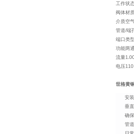
工作状
阀体材
介质空
管道/端孔尺
端口类型
功能两通 
流量1.0C
电压110 
世格黄
安
垂
确
管
日