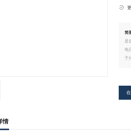
简
是
电
于
详情