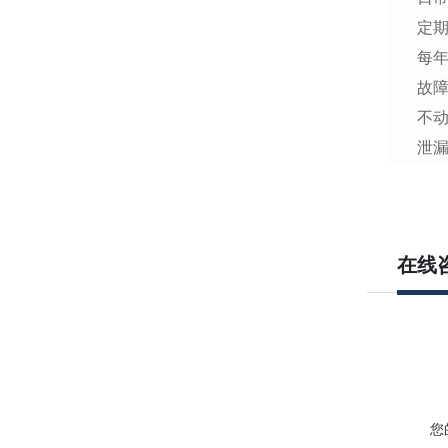
定期
每年
故
不
泄
在线
您