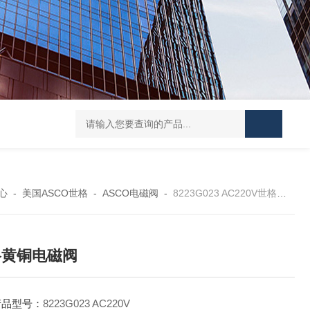
KCG3L250DZMUH110P15T10威格士VICKERS控制阀工作方式
865
心
-
美国ASCO世格
-
ASCO电磁阀
-
8223G023 AC220V世格黄铜电磁阀
格黄铜电磁阀
产品型号：
8223G023 AC220V