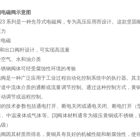
铜电磁阀示意图
 223 系列是一种先导式电磁阀，专为高压应用而设计。这款坚固耐
压力
作电磁
入口和出口阀杆设计，可实现高流量
经空气、水和油介质
不锈钢阀体可经受腐蚀性环境的考验
磁阀是一种广泛应用于工业过程自动化控制系统中的执行器。其
管道中流体介质的通断或流量调节控制。通过这种控制方式，黄
自动调节或远程控制。
的技术参数包括通电打开、断电关闭或通电关闭、断电打开（型号
、中温液体或气体等。[3]阀体材料通常为锻压黄铜或不锈钢，
品级）
磁阀因其材质而得名，黄铜具有良好的机械性能和耐腐蚀性，使