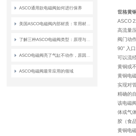
ASCO通用款电磁阀如何进行保养
世格黄
ASCO
美国ASCO电磁阀内部材质：常用材料和特点详解
高流量
阀门动
了解三种ASCO电磁阀类型：原理与应用解析
90° 
ASCO电磁阀亮了气缸不动作，原因究竟是什么
可以流
黄铜或
ASCO电磁阀最常应用的领域
黄铜电
实现对
精确的
该电磁阀
体或气体
胶（食
黄铜电