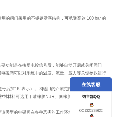
用的阀门采用的不锈钢活塞结构，可承受高达 100 bar 的
主要功能是在接受电控信号后，能够自动开启或关闭阀门，
铜电磁阀可以对系统中的温度、流量、压力等关键参数进行
在线客服
后加“-K"表示）。[3]适用的介质范围广泛，包括常温液
销售部QQ
密封材料可选用丁晴橡胶NBR、氟橡胶FKM或特制的硅橡
QQ1322728622
得该类型的电磁阀在各种恶劣的工作环境中都能保持稳定的