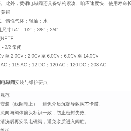
态。此外，黄铜电磁阀还具备结构紧凑、响应速度快、使用寿命
质黄铜
气、惰性气体；轻油；水
寸1/4"；1/2"；3/8"；3/4"
NPTF
- 2/2 常闭
v 至 2.0Cv；2.0Cv 至 6.0Cv；6.0Cv 至 14.0Cv
AC；115 AC；12 DC；120 AC；120 DC；208 AC
铜电磁阀
安装与维护要点
装规范
直安装（线圈朝上），避免介质沉淀导致阀芯卡滞。
保流向与阀体箭头标识一致，防止密封失效。
道清洗后再安装电磁阀，避免杂质进入阀腔。
常维护