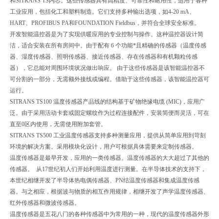
和SITRANS TS内芯。这些传感器具有高精度、可靠性和耐用性，适用于各种
工业应用，包括化工和塑料制造。它们支持多种输出选项，如4-20 mA、
HART、PROFIBUS PA和FOUNDATION Fieldbus，并符合全球安全标准。
开发智能温控器是为了实现供暖应用的专业控制与操作。这种温控器设计简
洁，适合安装在所有房间中。由于配有 6 个功能*且精确的传感器（温度传感
器、湿度传感器、照明传感器、接近传感器、存在传感器和有机颗粒传感
器），它总能对周围环境状况做出响应。 由于这些传感器是该智能温控器不
可分割的一部分，无需额外接线或编程。借助于这些传感器，该智能温控器可
运行。
SITRANS TS100 温度传感器产品线的结构基于矿物绝缘电缆 (MIC)，应用广
泛。由于采用活动卡套或固定螺纹作为过程连接配件，安装简便而灵活，可在
直至0区内使用，无需使用附加套管。
SITRANS TS500 工业温度传感器支持多种测量应用，提供从简单应用到苛刻
环境的解决方案。采用模块化设计，用户可根据具体需要来定制传感器。
温度传感器是最早开发，应用的一类传感器。温度传感器的大大超过了其他的
传感器。 从17世纪初人们开始利用温度进行测量。在半导体技术的支持下，
本世纪相继开发了半导体热电偶传感器、PN结温度传感器和集成温度传感
器。与之相应，根据波与物质的相互作用规律，相继开发了声学温度传感器、
红外传感器和微波传感器。
温度传感器是五花八门的各种传感器中为常用的一种，现代的温度传感器外形