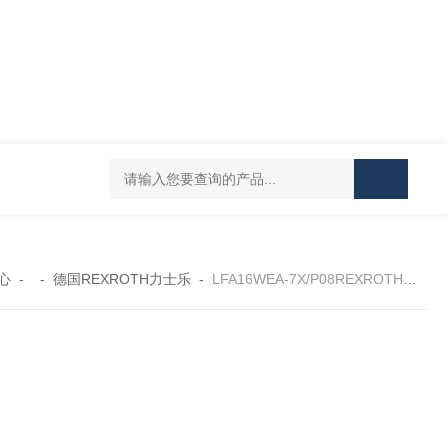
UPF1S-CL-12-B-W-20-EN424威格士VI
心
- -
德国REXROTH力士乐
-
LFA16WEA-7X/P08REXROTH逻辑阀盖板