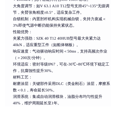
大角度调节
：如V 63.1 A10 T12型号支持45°~135°无级调
节，夹臂张角精度±0.5°，适应复杂工件。
自锁机制
：内置肘杆机构实现机械自锁，夹持力衰减＜
3%即使气源中断仍能保持夹紧状态。
性能优势
：
夹紧力强劲
：SZK 40 T12 40HUB型号最大夹紧力达
40kN，适应重型工件（如船体钢板）。
响应速度
：气动驱动响应时间＜50ms，支持高频次作业
（＞200次/分钟）。
环境适应
：密封等级IP67，可在-30℃~80℃环境下稳定工
作，抗腐蚀性提升30%。
材料工艺
：
耐磨涂层
：关键部件采用DLC（类金刚石）涂层，摩擦系
数＜0.1，寿命延长50%。
润滑系统
：集成自动润滑模块，油脂分布均匀性提升
40%，维护周期延长至1年。