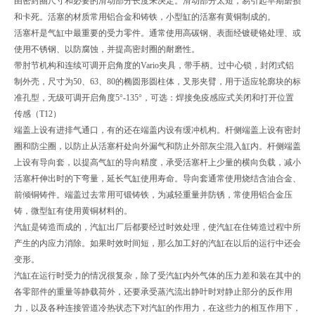
由密封圈尺寸和必要的滑动部分长度来决定。滑动部分太短，易引起早期磨损
和卡死。活塞的材质常用铝合金和铸铁，小型缸的活塞有黄铜制成的。
活塞杆是气缸中最重要的受力零件。通常使用高碳钢、表面经镀硬铬处理、或
使用不锈钢、以防腐蚀，并提高密封圈的耐磨性。
带肘节机构和连续可调开启角度的Vario夹具，带手柄。过中心锁，封闭式铝
制外壳，尺寸为50、63、80的椭圆形圆柱体，叉形夹臂，用于适应轮廓块的标
准孔型，无级可调开启角度5°-135°，可选：焊接免疫感应式关闭和打开位置
传感（T12）
端盖上设有进排气通口，有的还在端盖内设有缓冲机构。杆侧端盖上设有密封
圈和防尘圈，以防止从活塞杆处向外漏气和防止外部灰尘混入缸内。杆侧端盖
上设有导向套，以提高气缸的导向精度，承受活塞杆上少量的横向负载，减小
活塞杆伸出时的下弯量，延长气缸使用寿命。导向套通常使用烧结含油合金、
前倾铜铸件。端盖过去常用可锻铸铁，为减轻重量并防锈，常使用铝合金压
铸，微型缸有使用黄铜材料的。
汽缸是铸造而成的，汽缸出厂后都要经过时效处理，使汽缸在住铸造过程中所
产生的内应力消除。如果时效时间短，那么加工好的汽缸在以后的运行中还会
变形。
汽缸在运行时受力的情况很复杂，除了受汽缸内外气体的压力差和装在其中的
各零部件的重量等静载荷外，还要承受蒸汽流出静叶时对静止部分的反作用
力，以及各种连接管道冷热状态下对汽缸的作用力，在这些力的相互作用下，