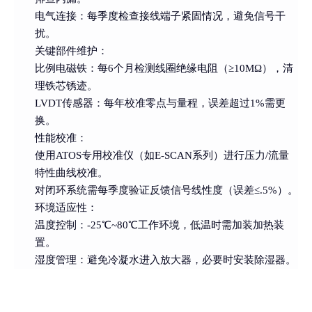
电气连接
：每季度检查接线端子紧固情况，避免信号干
扰。
关键部件维护
：
比例电磁铁
：每6个月检测线圈绝缘电阻（≥10MΩ），清
理铁芯锈迹。
LVDT传感器
：每年校准零点与量程，误差超过1%需更
换。
性能校准
：
使用ATOS专用校准仪（如E-SCAN系列）进行压力/流量
特性曲线校准。
对闭环系统需每季度验证反馈信号线性度（误差≤.5%）。
环境适应性
：
温度控制
：-25℃~80℃工作环境，低温时需加装加热装
置。
湿度管理
：避免冷凝水进入放大器，必要时安装除湿器。