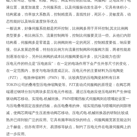
磁力矩马达、喷嘴、档板、阀芯、阀套和控制腔组成。伺服阀广泛地应用于电
液位置，速度加速度，力伺服系统，以及伺服振动发生器中，它具有体积小，
结构紧凑，功率放大系数高，控制精度高，直线性好，死区小，灵敏度高，动
态性能好以及响应速度快等优点
一般说来，好像伺服系统都是闭环控制，比例阀多用于开环控制;其次比例阀
类型要多，有比例压力、流量控制阀等，控制比伺服要灵活一些。从他们内部
结构看，伺服阀多是零遮盖，比例阀则有一定的死区，控制精度要低，响应要
慢。但从发展趋势看，特别在比例方向流量控制阀和伺服阀方面，两者性能差
别逐渐在缩小，另外比例阀的成本比伺服阀要低许多，抗污染能力也强!
压电元件的特点是“压电效应"：在一定的电场作用下会产生外形尺寸的变化，
在一定范围内，形变与电场强度成正比。压电元件的主要材料为压电陶瓷
（PZT）、电致伸缩材料（PMN）等。比较典型的压电陶瓷材料有日本
TOKIN公司的叠堆型压电伸缩陶瓷等。PZT直动式伺服阀的原理是：在阀芯两
端通过钢球分别与两块多层压电元件相连。通过压电效应使压电材料产生伸缩
驱动阀芯移动。实现电-机械转换。PMN喷嘴挡板式伺服阀则在喷嘴处设置一
与压电叠堆固定连接的挡板，由压电叠堆的伸、缩实现挡板与喷嘴间的间隙增
减，使阀芯两端产生压差推动阀芯移动。压电式电-机械转换器的研制比较成
熟并已得到较广泛的应用。它具有频率响应快的特点，伺服阀频宽甚至能达到
上千赫兹，但亦有滞环大、易漂移等缺点，制约了压电元件在电液伺服阀上的
进一步应用。