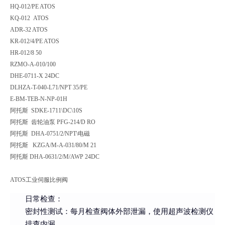
HQ-012/PE ATOS
KQ-012 ATOS
ADR-32 ATOS
KR-012/4/PE ATOS
HR-012/8 50
RZMO-A-010/100
DHE-0711-X 24DC
DLHZA-T-040-L71/NPT 35/PE
E-BM-TEB-N-NP-01H
阿托斯 SDKE-1711\DC\10S
阿托斯 齿轮油泵 PFG-214/D RO
阿托斯 DHA-0751/2/NPT\电磁
阿托斯 KZGA/M-A-031/80/M 21
阿托斯 DHA-0631/2/M/AWP 24DC
ATOS工业伺服比例阀
日常检查
：
密封性测试
：每月检查阀体外部泄漏，使用超声波检测仪
排查内漏。