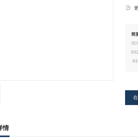
简
SC
83
83
AS
详情