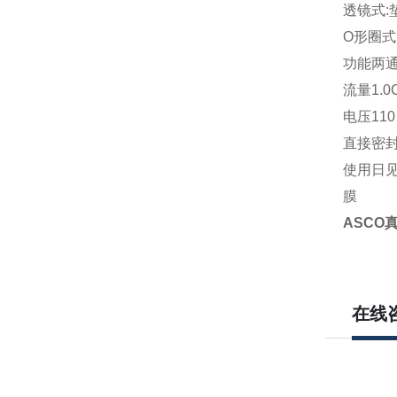
透镜式:
O形圈
功能两通 
流量1.0C
电压110 
直接密
使用日
膜
ASCO
在线