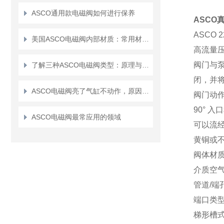
ASCO通用款电磁阀如何进行保养
ASCO
ASCO
美国ASCO电磁阀内部材质：常用材料和特点详解
高流量
阀门与
了解三种ASCO电磁阀类型：原理与应用解析
闭，并
ASCO电磁阀亮了气缸不动作，原因究竟是什么
阀门动
90° 
ASCO电磁阀最常应用的领域
可以流
黄铜或
阀体材
介质空
管道/端孔尺
端口类型
梯形槽式