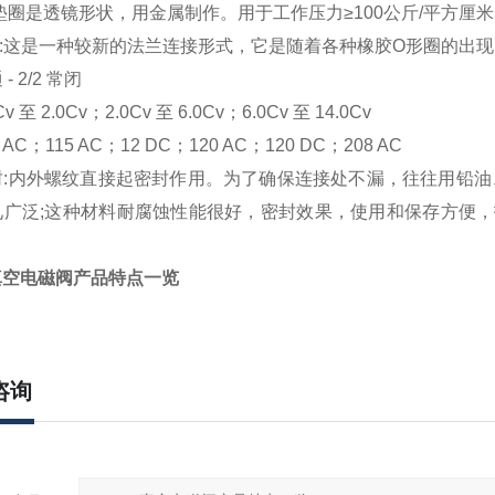
垫圈是透镜形状，用金属制作。用于工作压力≥100公斤/平方厘
式:这是一种较新的法兰连接形式，它是随着各种橡胶O形圈的出
- 2/2 常闭
v 至 2.0Cv；2.0Cv 至 6.0Cv；6.0Cv 至 14.0Cv
AC；115 AC；12 DC；120 AC；120 DC；208 AC
封:内外螺纹直接起密封作用。为了确保连接处不漏，往往用铅油
见广泛;这种材料耐腐蚀性能很好，密封效果，使用和保存方便
真空电磁阀产品特点一览
咨询