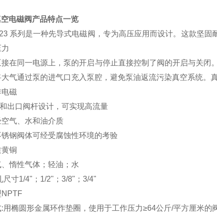
真空电磁阀产品特点一览
 223 系列是一种先导式电磁阀，专为高压应用而设计。这款坚固耐
压力
泵接在同一电源上，泵的开启与停止直接控制了阀的开启与关闭
将大气通过泵的进气口充入泵腔，避免泵油返流污染真空系统。
作电磁
入口和出口阀杆设计，可实现高流量
经空气、水和油介质
不锈钢阀体可经受腐蚀性环境的考验
质黄铜
气、惰性气体；轻油；水
寸1/4"；1/2"；3/8"；3/4"
NPTF
:用椭圆形金属环作垫圈，使用于工作压力≥64公斤/平方厘米的