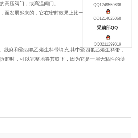
米的高压阀门，或高温阀门。
QQ1249559836
现，而发展起来的，它在密封效果上比一般平垫圈可靠。
QQ1214025068
采购部QQ
QQ3211299319
、线麻和聚四氟乙烯生料带填充;其中聚四氟乙烯生料带，
，拆卸时，可以完整地将其取下，因为它是一层无粘性的薄