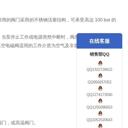
用的阀门采用的不锈钢活塞结构，可承受高达 100 bar 的
。当泵停止工作或电源突然中断时，阀能自动将真空系统封
在线客服
真空电磁阀适用的工作介质为空气及非腐蚀性气体。
销售部QQ
QQ1322728622
QQ956657052
QQ1274173590
QQ1255096653
QQ1052520643
阀门，或高温阀门。