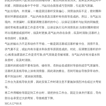
的处的间隙向汽缸前后的自由端转移，最后间隙渐渐消失。如果是从两边向中
间紧，间隙就会集中于中部，汽缸结合面形成弓型间隙，引起蒸汽泄漏。
气缸出现内、外泄漏，一般是因活塞杆安装偏心，润滑油供应不足，密封圈和
密封环磨损或损坏，气缸内有杂质及活塞杆有伤痕等造成的。所以，当气缸出
现内、外泄漏时，应重新调整活塞杆的中心，以保证活塞杆与缸筒的同轴度;
须经常检查油雾器工作是否可靠，以保证执行元件润滑良好;当密封圈和密封
环出现磨损或损环时，须及时更换;若气缸内存在杂质，应及时清除;活塞杆上
有伤痕时，应换新。
气缸的输出力不足和动作不平稳，一般是因活塞或活塞杆被卡住、润滑不良、
供气量不足，或缸内有冷凝水和杂质等原因造成的。对此，应调整活塞杆的中
心;检查油雾器的工作是否可靠;供气管路是否被堵塞。当气缸内存有冷凝水和
杂质时，应及时清除。
活塞杆的摇动部不要有划伤、碰伤等。否则会造成密封等损伤或空气泄漏等。
活塞杆及直线导轨上涂有润滑脂，因此请勿擦去。否则可能会导致异常动作。
看不到油分时，请涂抹润滑脂。
工作台为直线导轨支撑，因此安装工件时请注意不要施加强烈冲击或过大弯矩
等。
将工件用螺栓等固定到工作台时，请把持住工作台。固定主体并拧紧后，导向
部分会承受过大的弯矩，导致精度下降。
MGA12*60-R